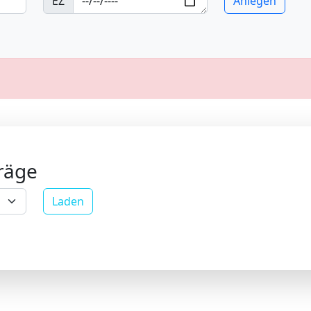
EZ
Anlegen
räge
Laden